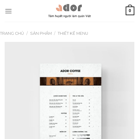
Chuyển
0
đến
nội
dung
TRANG CHỦ
/
SẢN PHẨM
/
THIẾT KẾ MENU