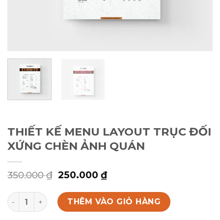
THIẾT KẾ MENU LAYOUT TRỤC ĐỐI
XỨNG CHÈN ẢNH QUÁN
Giá
Giá
350.000
₫
250.000
₫
gốc
hiện
là:
tại
THIẾT KẾ MENU LAYOUT TRỤC ĐỐI XỨNG CHÈN ẢNH QUÁ
350.000 ₫.
là:
THÊM VÀO GIỎ HÀNG
250.000 ₫.