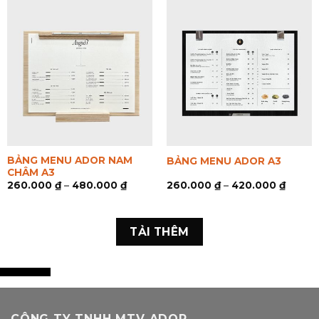
BẢNG MENU ADOR NAM
BẢNG MENU ADOR A3
CHÂM A3
260.000
₫
–
480.000
₫
260.000
₫
–
420.000
₫
TẢI THÊM
CÔNG TY TNHH MTV ADOR