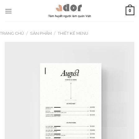
Chuyển
0
đến
nội
dung
TRANG CHỦ
/
SẢN PHẨM
/
THIẾT KẾ MENU