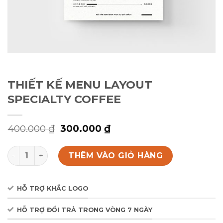
THIẾT KẾ MENU LAYOUT
SPECIALTY COFFEE
Giá
Giá
400.000
₫
300.000
₫
gốc
hiện
là:
tại
THIẾT KẾ MENU LAYOUT SPECIALTY COFFEE số lượng
400.000 ₫.
là:
THÊM VÀO GIỎ HÀNG
300.000 ₫.
HỖ TRỢ KHẮC LOGO
HỖ TRỢ ĐỔI TRẢ TRONG VÒNG 7 NGÀY