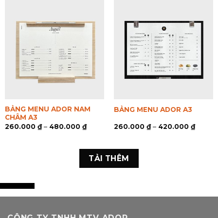
BẢNG MENU ADOR NAM
BẢNG MENU ADOR A3
CHÂM A3
260.000
₫
–
480.000
₫
260.000
₫
–
420.000
₫
TẢI THÊM
CÔNG TY TNHH MTV ADOR