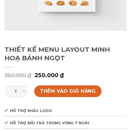
THIẾT KẾ MENU LAYOUT MINH
HOẠ BÁNH NGỌT
Giá
Giá
350.000
₫
250.000
₫
gốc
hiện
là:
tại
THIẾT KẾ MENU LAYOUT MINH HOẠ BÁNH NGỌT số lượn
350.000 ₫.
là:
THÊM VÀO GIỎ HÀNG
250.000 ₫.
HỖ TRỢ KHẮC LOGO
HỖ TRỢ ĐỔI TRẢ TRONG VÒNG 7 NGÀY